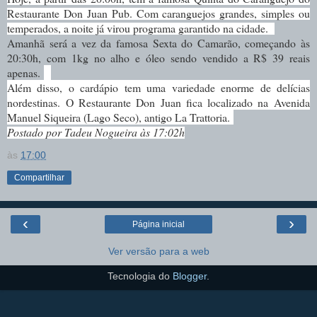
Restaurante Don Juan Pub. Com caranguejos grandes, simples ou
temperados, a noite já virou programa garantido na cidade.
Amanhã será a vez da famosa Sext
a do Camarão, começando às
20:30h, com 1kg no alho e óleo sendo vendido a R$ 39 reais
apenas.
Além disso, o cardápio tem uma variedade enorme de delícias
nordestinas.
O Restaurante Don Juan fica localizado na Avenida
Manuel Siqueira (Lago Seco), antigo La Trattoria.
Postado por Tadeu Nogueira às 17:02h
às
17:00
Compartilhar
‹
›
Página inicial
Ver versão para a web
Tecnologia do
Blogger
.