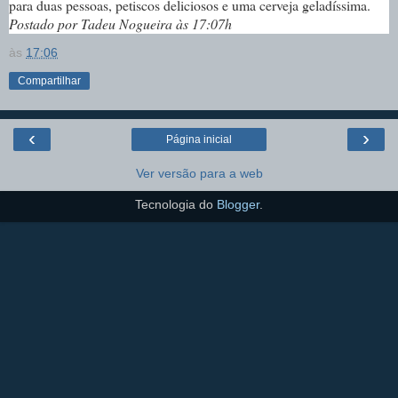
para duas pessoas, petiscos deliciosos e uma cerveja geladíssima.
Postado por Tadeu Nogueira às 17:07h
às
17:06
Compartilhar
‹
›
Página inicial
Ver versão para a web
Tecnologia do
Blogger
.