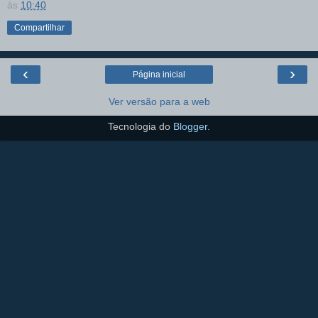
às
10:40
Compartilhar
‹
›
Página inicial
Ver versão para a web
Tecnologia do
Blogger
.