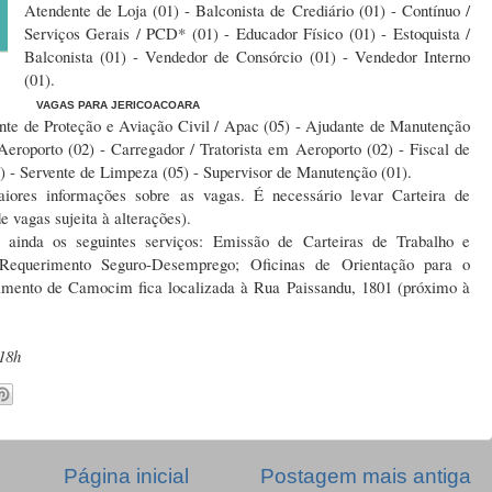
Atendente de Loja (01) - Balconista de Crediário (01) - Contínuo /
Serviços Gerais / PCD* (01) - Educador Físico (01) - Estoquista /
Balconista (01) - Vendedor de Consórcio (01) - Vendedor Interno
(01).
VAGAS PARA JERICOACOARA
ente de Proteção e Aviação Civil / Apac (05) - Ajudante de Manutenção
Aeroporto (02) - Carregador / Tratorista em Aeroporto (02) - Fiscal de
(01) - Servente de Limpeza (05) - Supervisor de Manutenção (01).
ores informações sobre as vagas. É necessário levar Carteira de
de vagas sujeita à alterações).
 ainda os seguintes serviços:
Emissão de Carteiras de Trabalho e
 Requerimento Seguro-Desemprego;
Oficinas de Orientação para o
ento de Camocim fica localizada à Rua Paissandu, 1801 (próximo à
:18h
Página inicial
Postagem mais antiga