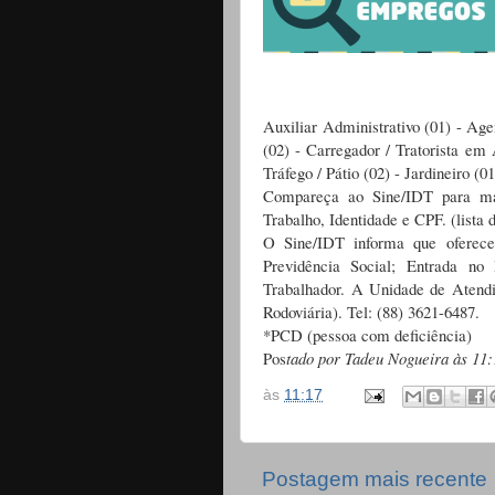
Auxiliar Administrativo (01) - Ag
(02) - Carregador / Tratorista em 
Tráfego / Pátio (02) - Jardineiro 
C
ompareça ao Sine/IDT para mai
Trabalho, Identidade e CPF. (lista 
O Sine/IDT informa que oferece
Previdência Social;
Entrada no
Trabalhador.
A Unidade de Atendim
Rodoviária). Tel: (88) 3621-6487.
*PCD (pessoa com deficiência)
Pos
tado por Tadeu Nogueira às 11
às
11:17
Postagem mais recente