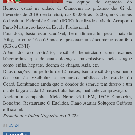
Uma equipe de captação do
Hemoce estará na cidade de Camocim no próximo dia 02 de
Fevereiro de 2018 (sexta-feira), das 08:00h às 12:00h, no Campus
do Instituto Federal do Ceará (IFCE), localizado atrás do Aeroporto
Pinto Martins, ao lado da Escola Profissional.
Para doar, basta estar saudável, bem alimentado, pesar mais de
50kg, ter entre 16 e 69 anos e apresentar um documento com foto
(RG ou CNH).
Além do ato solidário, você é beneficiado com exames
laboratoriais que detectam doenças transmissíveis pelo sangue
como: sífilis, hepatite, doença de chagas, Aids, etc.
Duas doações, no período de 12 meses, isenta você do pagamento
de taxa de vestibular e concursos públicos do estado do
Ceará.
Lembrando ainda que o doador de sangue tem direito a um
dia de folga a cada 12 meses trabalhados, mediante comprovação.
Apoiam a campanha: Meio Norte 93,1 FM, IFCE Camocim,
Boticário, Restaurante O Euclides, Tiago Aguiar Soluções Gráficas
e Brasilink.
Postado por Tadeu Nogueira às 09:22h
às
09:24
Compartilhar