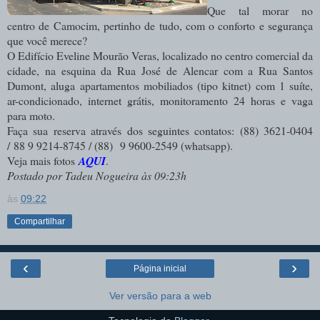
Que tal morar no
centro de Camocim, pertinho de tudo, com o conforto e segurança
que você merece?
O Edifício Eveline Mourão Veras, localizado no centro comercial da
cidade, na esquina da Rua José de Alencar com a Rua Santos
Dumont, aluga apartamentos mobiliados (tipo kitnet) com 1 suíte,
ar-condicionado, internet grátis, monitoramento 24 horas e vaga
para moto.
Faça sua reserva através dos seguintes contatos: (88) 3621-0404
/
88 9 9214-8745 / (88)
9 9600-2549 (whatsapp).
Veja mais fotos
AQUI
.
Postado por Tadeu Nogueira às 09:23h
às
09:22
Compartilhar
‹
›
Página inicial
Ver versão para a web