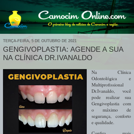
TERÇA-FEIRA, 5 DE OUTUBRO DE 2021
GENGIVOPLASTIA: AGENDE A SUA
NA CLÍNICA DR.IVANALDO
Na Clínica
Odontológica e
Multiprofissional
Dr.Ivanaldo, você
pode realizar sua
Gengivoplastia com
o máximo de
segurança, conforto
e qualidade.
Confira mais