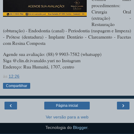
procedimentos:
Cirurgia Oral
(extração) -
Restauração
(obturação) - Endodontia (canal) - Periodontia (raspagem e limpeza)
- Prótese (dentadura) - Implante Dentário - Clareamento - Facetas
com Resina Composta
Agende sua avaliação: (88) 9 9903-7582 (whatsapp)
Siga @clin.dr.ivanaldo.yuri no Instagram
Endereço: Rua Humaitá, 1707, centro
às
12:26
Compartilhar
‹
›
Página inicial
Ver versão para a web
Tecnologia do
Blogger
.