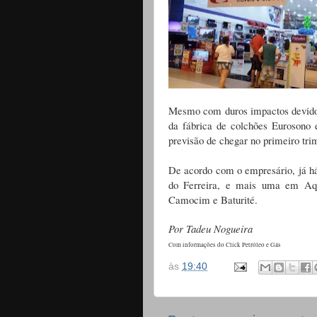
Mesmo com duros impactos devido 
da fábrica de colchões Eurosono
previsão de chegar no primeiro tri
De acordo com o empresário, já há
do Ferreira, e mais uma em Aqu
Camocim e Baturité.
Por Tadeu Nogueira
Com informações do Click Petróleo e Gás
às
19:40