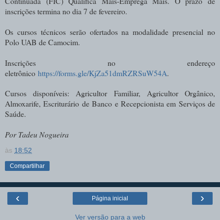
Continuada (FIC) Qualifica Mais-Emprega Mais. O prazo de
inscrições termina no dia 7 de fevereiro.
Os cursos técnicos serão ofertados na modalidade presencial no
Polo UAB de Camocim.
Inscrições no endereço
eletrônico
https://forms.gle/KjZa51dmRZRSuW54A
.
Cursos disponíveis: Agricultor Familiar, Agricultor Orgânico,
Almoxarife, Escriturário de Banco e Recepcionista em Serviços de
Saúde.
Por Tadeu Nogueira
às
18:52
Compartilhar
‹
›
Página inicial
Ver versão para a web