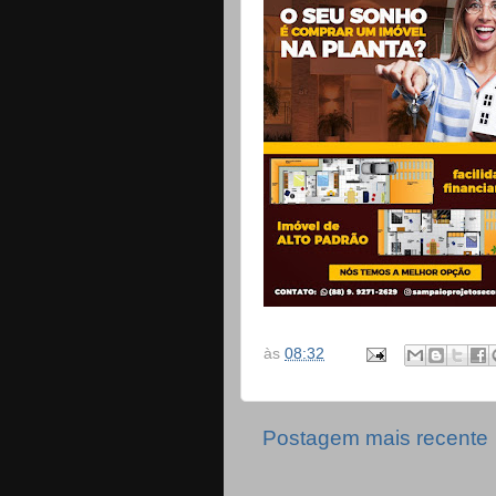
às
08:32
Postagem mais recente