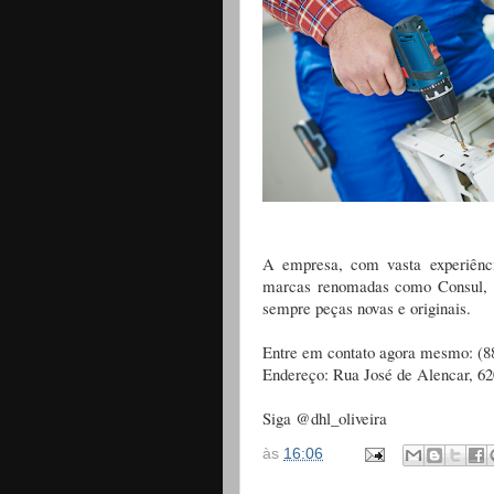
A empresa, com vasta experiênc
marcas renomadas como Consul, Es
sempre peças novas e originais.
Entre em contato agora mesmo: (
Endereço: Rua José de Alencar, 62
Siga @dhl_oliveira
às
16:06