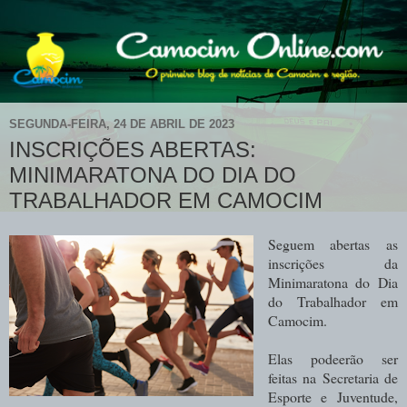
SEGUNDA-FEIRA, 24 DE ABRIL DE 2023
INSCRIÇÕES ABERTAS:
MINIMARATONA DO DIA DO
TRABALHADOR EM CAMOCIM
Seguem abertas as
inscrições da
Minimaratona do Dia
do Trabalhador em
Camocim.
Elas podeerão ser
feitas na Secretaria de
Esporte e Juventude,