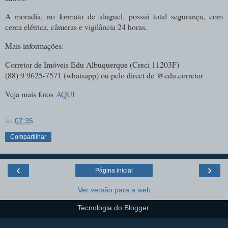
A moradia, no formato de aluguel, possui total segurança, com
cerca elétrica, câmeras e vigilância 24 horas.
Mais informações:
Corretor de Imóveis Edu Albuquerque (
Creci 11203F)
(88) 9 9625-7571 (whatsapp) ou pelo direct de
@edu.corretor
Veja mais fotos
AQUI
às
07:35
Compartilhar
‹
›
Página inicial
Ver versão para a web
Tecnologia do
Blogger
.