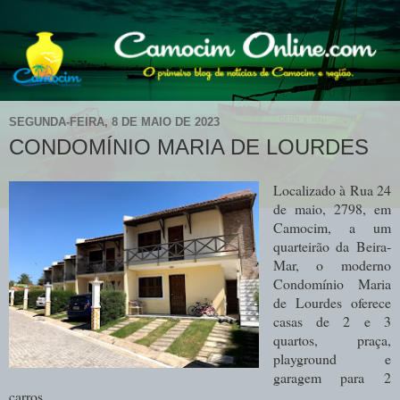
SEGUNDA-FEIRA, 8 DE MAIO DE 2023
CONDOMÍNIO MARIA DE LOURDES
Localizado à Rua 24
de maio, 2798, em
Camocim, a um
quarteirão da Beira-
Mar, o moderno
Condomínio Maria
de Lourdes oferece
casas de 2 e 3
quartos, praça,
playground e
garagem para 2
carros.