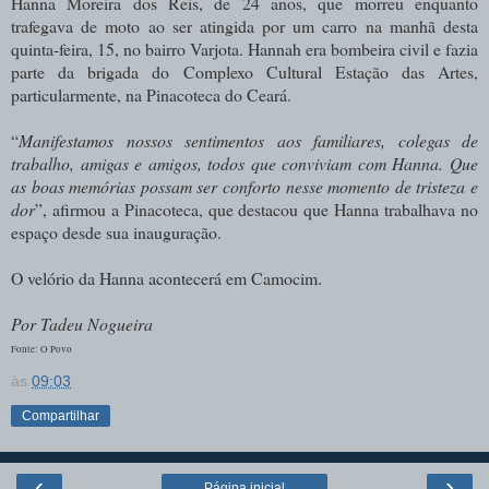
Hanna Moreira dos Reis, de 24 anos, que morreu enquanto
trafegava de moto ao ser atingida por um carro na manhã desta
quinta-feira, 15, no bairro Varjota. Hannah era bombeira civil e fazia
parte da brigada do Complexo Cultural Estação das Artes,
particularmente, na Pinacoteca do Ceará.
“
Manifestamos nossos sentimentos aos familiares, colegas de
trabalho, amigas e amigos, todos que conviviam com Hanna. Que
as boas memórias possam ser conforto nesse momento de tristeza e
dor
”, afirmou a Pinacoteca, que destacou que Hanna trabalhava no
espaço desde sua inauguração.
O velório da Hanna acontecerá em Camocim.
Por Tadeu Nogueira
Fonte: O Povo
às
09:03
Compartilhar
‹
›
Página inicial