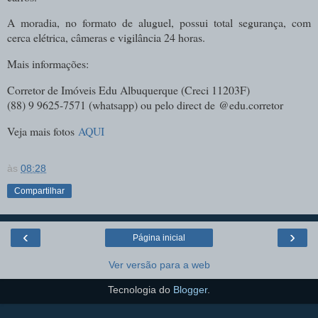
A moradia, no formato de aluguel, possui total segurança, com
cerca elétrica, câmeras e vigilância 24 horas.
Mais informações:
Corretor de Imóveis Edu Albuquerque (
Creci 11203F)
(88) 9 9625-7571 (whatsapp) ou pelo direct de
@edu.corretor
Veja mais fotos
AQUI
às
08:28
Compartilhar
‹
›
Página inicial
Ver versão para a web
Tecnologia do
Blogger
.