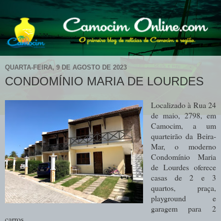
QUARTA-FEIRA, 9 DE AGOSTO DE 2023
CONDOMÍNIO MARIA DE LOURDES
Localizado à Rua 24
de maio, 2798, em
Camocim, a um
quarteirão da Beira-
Mar, o moderno
Condomínio Maria
de Lourdes oferece
casas de 2 e 3
quartos, praça,
playground e
garagem para 2
carros.