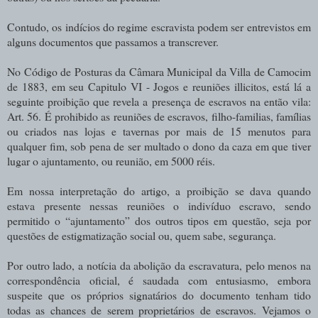
Contudo, os indícios do regime escravista podem ser entrevistos em
alguns documentos que passamos a transcrever.
No Código de Posturas da Câmara Municipal da Villa de Camocim
de 1883, em seu Capitulo VI - Jogos e reuniões illicitos, está lá a
seguinte proibição que revela a presença de escravos na então vila:
Art. 56. É prohibido as reuniões de escravos, filho-familias, famílias
ou criados nas lojas e tavernas por mais de 15 menutos para
qualquer fim, sob pena de ser multado o dono da caza em que tiver
lugar o ajuntamento, ou reunião, em 5000 réis.
Em nossa interpretação do artigo, a proibição se dava quando
estava presente nessas reuniões o indivíduo escravo, sendo
permitido o “ajuntamento” dos outros tipos em questão, seja por
questões de estigmatização social ou, quem sabe, segurança.
Por outro lado, a notícia da abolição da escravatura, pelo menos na
correspondência oficial, é saudada com entusiasmo, embora
suspeite que os próprios signatários do documento tenham tido
todas as chances de serem proprietários de escravos. Vejamos o