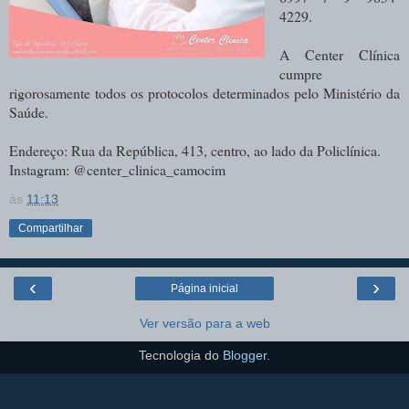
4229.
A Center Clínica
cumpre
rigorosamente todos os protocolos determinados pelo Ministério da
Saúde.
Endereço: Rua da República, 413, centro, ao lado da Policlínica.
Instagram: @center_clinica_camocim
às
11:13
Compartilhar
‹
›
Página inicial
Ver versão para a web
Tecnologia do
Blogger
.