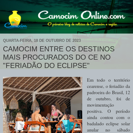
QUARTA-FEIRA, 18 DE OUTUBRO DE 2023
CAMOCIM ENTRE OS DESTINOS
MAIS PROCURADOS DO CE NO
"FERIADÃO DO ECLIPSE"
Em todo o território
cearense, o feriadão da
padroeira do Brasil, 12
de outubro, foi de
movimentação
positiva. O período
ainda contou com o
badalado eclipse solar
anular no sábado