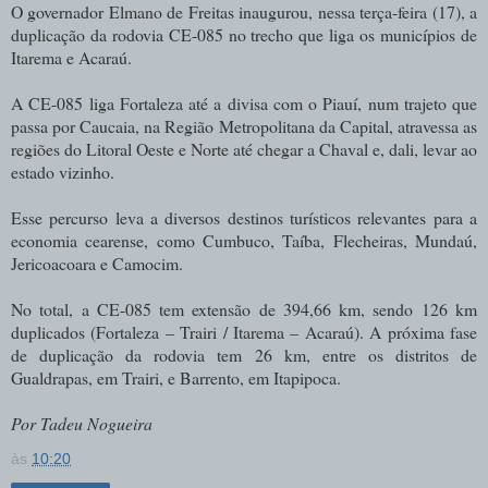
O governador Elmano de Freitas inaugurou, nessa terça-feira (17), a
duplicação da rodovia CE-085 no trecho que liga os municípios de
Itarema e Acaraú.
A CE-085 liga Fortaleza até a divisa com o Piauí, num trajeto que
passa por Caucaia, na Região Metropolitana da Capital, atravessa as
regiões do Litoral Oeste e Norte até chegar a Chaval e, dali, levar ao
estado vizinho.
Esse percurso leva a diversos destinos turísticos relevantes para a
economia cearense, como Cumbuco, Taíba, Flecheiras, Mundaú,
Jericoacoara e Camocim.
No total, a CE-085 tem extensão de 394,66 km, sendo 126 km
duplicados (Fortaleza – Trairi / Itarema – Acaraú). A próxima fase
de duplicação da rodovia tem 26 km, entre os distritos de
Gualdrapas, em Trairi, e Barrento, em Itapipoca.
Por Tadeu Nogueira
às
10:20