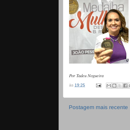
Por Tadeu Nogueira
às
19:25
Postagem mais recente