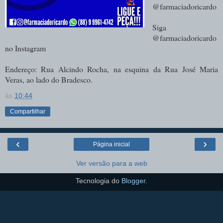
@farmaciadoricardo
Siga
@farmaciadoricardo
no Instagram
Endereço: Rua Alcindo Rocha, na esquina da Rua José Maria
Veras, ao lado do Bradesco
.
às
10:44
Compartilhar
‹
›
Página inicial
Ver versão para a web
Tecnologia do
Blogger
.