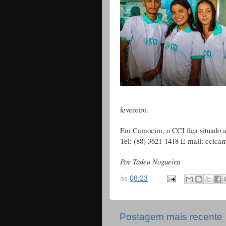
fevereiro.
Em Camocim, o CCI fica situado a
Tel: (88) 3621-1418 E-mail: ccic
Por Tadeu Nogueira
às
08:23
Postagem mais recente