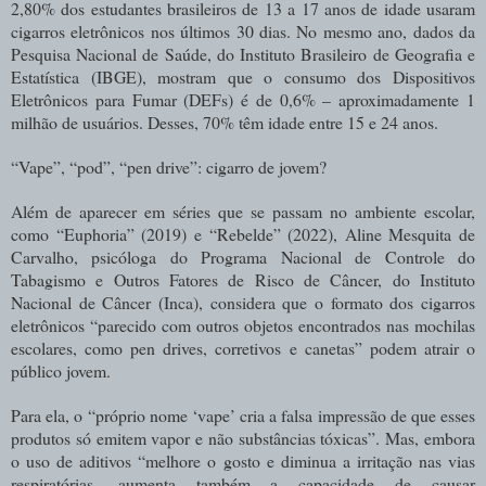
2,80% dos estudantes brasileiros de 13 a 17 anos de idade usaram
cigarros eletrônicos nos últimos 30 dias. No mesmo ano, dados da
Pesquisa Nacional de Saúde, do Instituto Brasileiro de Geografia e
Estatística (IBGE), mostram que o consumo dos Dispositivos
Eletrônicos para Fumar (DEFs) é de 0,6% – aproximadamente 1
milhão de usuários. Desses, 70% têm idade entre 15 e 24 anos.
“Vape”, “pod”, “pen drive”: cigarro de jovem?
Além de aparecer em séries que se passam no ambiente escolar,
como “Euphoria” (2019) e “Rebelde” (2022), Aline Mesquita de
Carvalho, psicóloga do Programa Nacional de Controle do
Tabagismo e Outros Fatores de Risco de Câncer, do Instituto
Nacional de Câncer (Inca), considera que o formato dos cigarros
eletrônicos “parecido com outros objetos encontrados nas mochilas
escolares, como pen drives, corretivos e canetas” podem atrair o
público jovem.
Para ela, o “próprio nome ‘vape’ cria a falsa impressão de que esses
produtos só emitem vapor e não substâncias tóxicas”. Mas, embora
o uso de aditivos “melhore o gosto e diminua a irritação nas vias
respiratórias, aumenta também a capacidade de causar