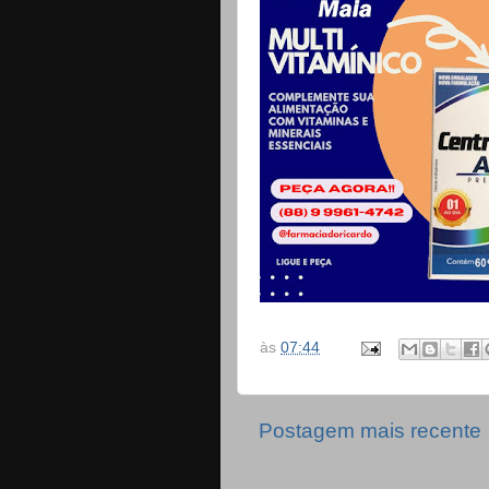
às
07:44
Postagem mais recente