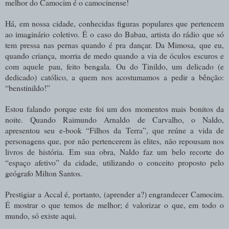
melhor do Camocim é o camocinense!
Há, em nossa cidade, conhecidas figuras populares que pertencem
ao imaginário coletivo. É o caso do Babau, artista do rádio que só
tem pressa nas pernas quando é pra dançar. Da Mimosa, que eu,
quando criança, morria de medo quando a via de óculos escuros e
com aquele pau, feito bengala. Ou do Tinildo, um delicado (e
dedicado) católico, a quem nos acostumamos a pedir a bênção:
“benstinildo!”
Estou falando porque este foi um dos momentos mais bonitos da
noite. Quando Raimundo Arnaldo de Carvalho, o Naldo,
apresentou seu e-book “Filhos da Terra”, que reúne a vida de
personagens que, por não pertencerem às elites, não repousam nos
livros de história. Em sua obra, Naldo faz um belo recorte do
“espaço afetivo” da cidade, utilizando o conceito proposto pelo
geógrafo Milton Santos.
Prestigiar a Accal é, portanto, (aprender a?) engrandecer Camocim.
É mostrar o que temos de melhor; é valorizar o que, em todo o
mundo, só existe aqui.