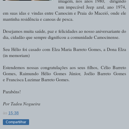
imagem, nos anos 1980, dirigindo
um impecável Jeep azul, ano 1974,
em suas idas e vindas entre Camocim e Praia do Maceió, onde ele
mantinha residência e canoas de pesca.
Desejamos muita saúde, paz e felicidades ao nosso aniversariante do
dia, cidadão que sempre dignificou a comunidade Camocinense.
Seu Hélio foi casado com Elza Maria Barreto Gomes, a Dona Elza
(in memoriam)
Estendemos nossas congratulações aos seus filhos,
Célio Barreto
Gomes,
Raimundo Hélio Gomes Júnior,
Joélio Barreto Gomes
e
Francisca Luzimar Barreto Gomes.
Parabéns!
Por Tadeu Nogueira
às
15:38
Compartilhar