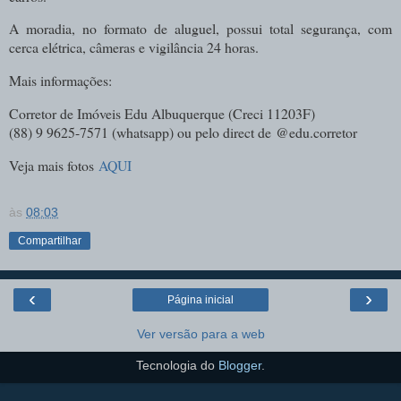
A moradia, no formato de aluguel, possui total segurança, com
cerca elétrica, câmeras e vigilância 24 horas.
Mais informações:
Corretor de Imóveis Edu Albuquerque (
Creci 11203F)
(88) 9 9625-7571 (whatsapp) ou pelo direct de
@edu.corretor
Veja mais fotos
AQUI
às
08:03
Compartilhar
‹
›
Página inicial
Ver versão para a web
Tecnologia do
Blogger
.