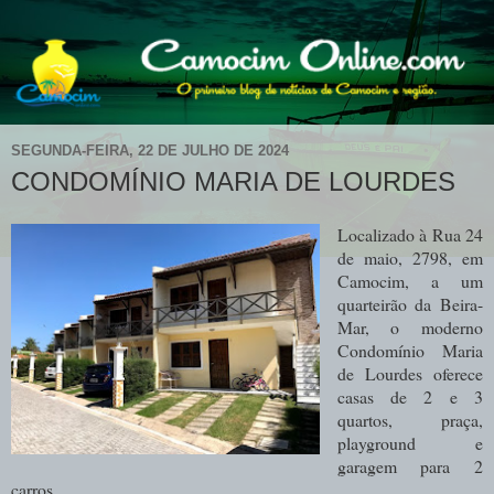
SEGUNDA-FEIRA, 22 DE JULHO DE 2024
CONDOMÍNIO MARIA DE LOURDES
Localizado à Rua 24
de maio, 2798, em
Camocim, a um
quarteirão da Beira-
Mar, o moderno
Condomínio Maria
de Lourdes oferece
casas de 2 e 3
quartos, praça,
playground e
garagem para 2
carros.