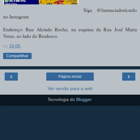
Siga @farmaciadoricardo
no Instagram
Endereço: Rua Alcindo Rocha, na esquina da Rua José Maria
Veras, ao lado do Bradesco.
às
15:05
Compartilhar
‹
›
Página inicial
Ver versão para a web
Tecnologia do
Blogger
.