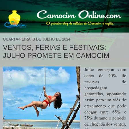
QUARTA-FEIRA, 3 DE JULHO DE 2024
VENTOS, FÉRIAS E FESTIVAIS;
JULHO PROMETE EM CAMOCIM
Julho começou com
cerca de 40% de
reservas de
hospedagem
garantidas, apontando
assim para um viés de
crescimento que pode
chegar entre 65% e
75% durante o período
da chegada dos ventos,