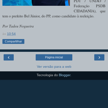
PDT / UNIÃO /
Federação PSDB
CIDADANIA), que
tem o prefeito Bel Júnior, do PP, como candidato à reeleição.
Por Tadeu Nogueira
às
10:54
Compartilhar
‹
›
Página inicial
Ver versão para a web
Tecnologia do
Blogger
.