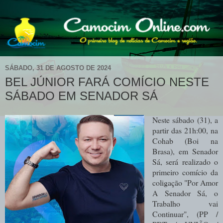
SÁBADO, 31 DE AGOSTO DE 2024
BEL JÚNIOR FARÁ COMÍCIO NESTE
SÁBADO EM SENADOR SÁ
Neste sábado (31), a
partir das 21h:00, na
Cohab (Boi na
Brasa), em Senador
Sá, será realizado o
primeiro comício da
coligação "Por Amor
A Senador Sá, o
Trabalho vai
Continuar", (PP /