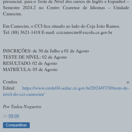
presencial,
para o Teste de Nível dos cursos de Inglês e Espanhol –
Semestre 2024.2 no
Centro Cearense de Idiomas – Unidade
Camocim.
Em Camocim, o CCI fica situado ao lado do Ceja João Ramos.
Tel: (88) 3621-1418 E-mail: ccicamocim@escola.ce.gov.br
INSCRIÇÕES: de 30 de Julho a 01 de Agosto
TESTE DE NÍVEL: 02 de Agosto
RESULTADO: 02 de Agosto
MATRÍCULA: 05 de Agosto
Confira o
Edital:
https://www.crede04.seduc.ce.gov.br/2024/07/30/teste-de-
nivel-do-cci-camocim/
Por Tadeu Nogueira
às
09:00
Compartilhar