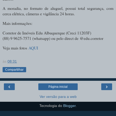
A moradia, no formato de aluguel, possui total segurança, com
cerca elétrica, câmeras e vigilância 24 horas.
Mais informações:
Corretor de Imóveis Edu Albuquerque (
Creci 11203F)
(88) 9 9625-7571 (whatsapp) ou pelo direct de
@edu.corretor
Veja mais fotos
AQUI
às
08:31
Compartilhar
‹
›
Página inicial
Ver versão para a web
Tecnologia do
Blogger
.