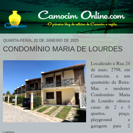
QUARTA-FEIRA, 22 DE JANEIRO DE 2025
CONDOMÍNIO MARIA DE LOURDES
Localizado à Rua 24
de maio, 2798, em
Camocim, a um
quarteirão da Beira-
Mar, o moderno
Condomínio Maria
de Lourdes oferece
casas de 2 e 3
quartos, praça,
playground e
garagem para 2
carros.