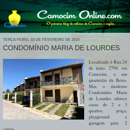
TERÇA-FEIRA, 18 DE FEVEREIRO DE 2025
CONDOMÍNIO MARIA DE LOURDES
Localizado à Rua 24
de maio, 2798, em
Camocim, a um
quarteirão da Beira-
Mar, o moderno
Condomínio Maria
de Lourdes oferece
casas de 2 e 3
quartos, praça,
playground e
garagem para 2
carros.