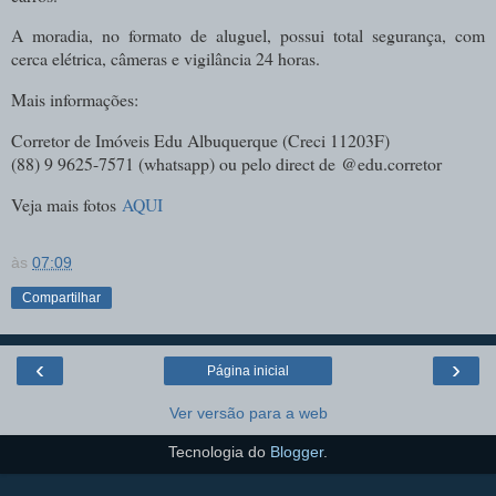
A moradia, no formato de aluguel, possui total segurança, com
cerca elétrica, câmeras e vigilância 24 horas.
Mais informações:
Corretor de Imóveis Edu Albuquerque (
Creci 11203F)
(88) 9 9625-7571 (whatsapp) ou pelo direct de
@edu.corretor
Veja mais fotos
AQUI
às
07:09
Compartilhar
‹
›
Página inicial
Ver versão para a web
Tecnologia do
Blogger
.