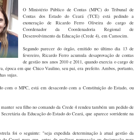
O Ministério Público de Contas (MPC) do Tribunal de
Contas dos Estado do Ceará (TCE) está pedindo a
exoneração de Ricardo Ferro Oliveira do cargo de
Coordenador da Coordenadoria Regional de
Desenvolvimento da Educação (Crede 4), em Camocim.
Segundo parecer do órgão, emitido no último dia 13 de
fevereiro, Ricardo Ferro acumula desaprovação de contas
de gestão nos anos 2010 e 2011, quando exercia o cargo de
a, época em que Chico Vaulino, seu pai, era prefeito. Ambos, portanto,
has sujas.
do com o MPC, está em desacordo com a Constituição do Estado, ou
m manter seu filho no comando da Crede 4 rendeu também um pedido de
 Secretária da Educação do Estado do Ceará, que aparece sorridente na
rela foi o seguinte: "seja expedida determinação à atual gestão da
o do Ceará para que, antes de realizar nomeação ou designação para