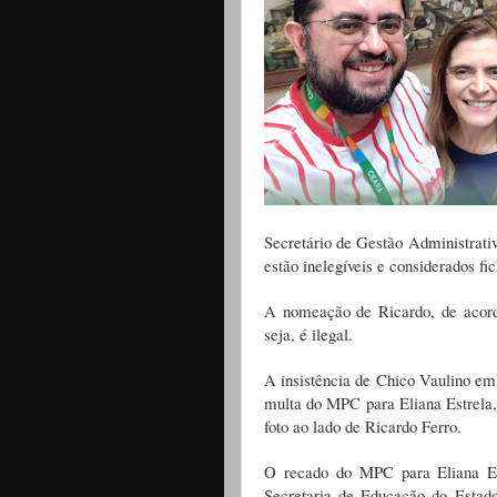
Secretário de Gestão Administrativ
estão inelegíveis e considerados fic
A nomeação de Ricardo, de acor
seja, é ilegal.
A insistência de Chico Vaulino e
multa do MPC para Eliana Estrela,
foto ao lado de Ricardo Ferro.
O recado do MPC para Eliana Est
Secretaria de Educação do Estad