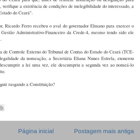
verifique a existência de condições de inelegibilidade do interessado, a
Estado do Ceará".
, Ricardo Ferro recebeu o aval do governador Elmano para exercer o
 Gestão Administrativo-Financeiro da Crede-4, mesmo tendo sido ele
.
a de Controle Externo do Tribunal de Contas do Estado do Ceará (TCE-
ilegalidade da nomeação, a Secretária Eliana Nunes Estrela, exonerou
 descumprir a lei uma vez, ele descumpriu a segunda vez ao nomeá-lo
to.
guir rasgando a Constituição?
Página inicial
Postagem mais antiga