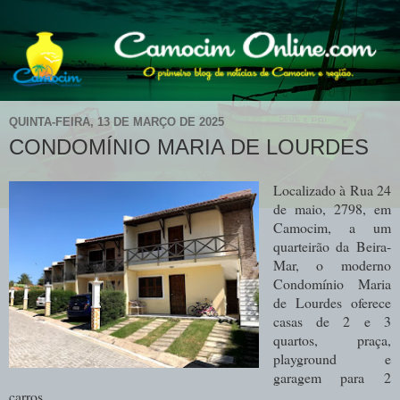
QUINTA-FEIRA, 13 DE MARÇO DE 2025
CONDOMÍNIO MARIA DE LOURDES
Localizado à Rua 24
de maio, 2798, em
Camocim, a um
quarteirão da Beira-
Mar, o moderno
Condomínio Maria
de Lourdes oferece
casas de 2 e 3
quartos, praça,
playground e
garagem para 2
carros.