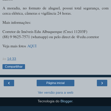
A moradia, no formato de aluguel, possui total segurança, com
cerca elétrica, câmeras e vigilância 24 horas.
Mais informações:
Corretor de Imóveis Edu Albuquerque (
Creci 11203F)
(88) 9 9625-7571 (whatsapp) ou pelo direct de
@edu.corretor
Veja mais fotos
AQUI
às
14:33
Compartilhar
‹
›
Página inicial
Ver versão para a web
Tecnologia do
Blogger
.