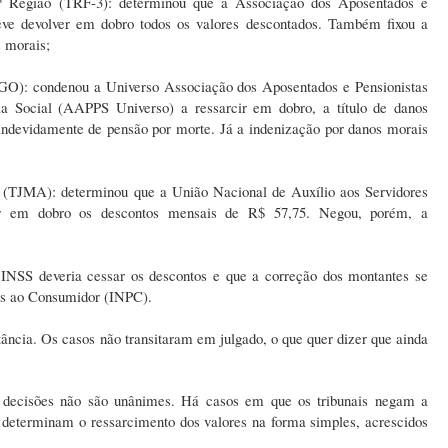
3ª Região (TRF-3): determinou que a Associação dos Aposentados e
eve devolver em dobro todos os valores descontados. Também fixou a
 morais;
TJGO): condenou a Universo Associação dos Aposentados e Pensionistas
a Social (AAPPS Universo) a ressarcir em dobro, a título de danos
 indevidamente de pensão por morte. Já a indenização por danos morais
o (TJMA): determinou que a União Nacional de Auxílio aos Servidores
uir em dobro os descontos mensais de R$ 57,75. Negou, porém, a
o INSS deveria cessar os descontos e que a correção dos montantes se
os ao Consumidor (INPC).
tância. Os casos não transitaram em julgado, o que quer dizer que ainda
as decisões não são unânimes. Há casos em que os tribunais negam a
 determinam o ressarcimento dos valores na forma simples, acrescidos