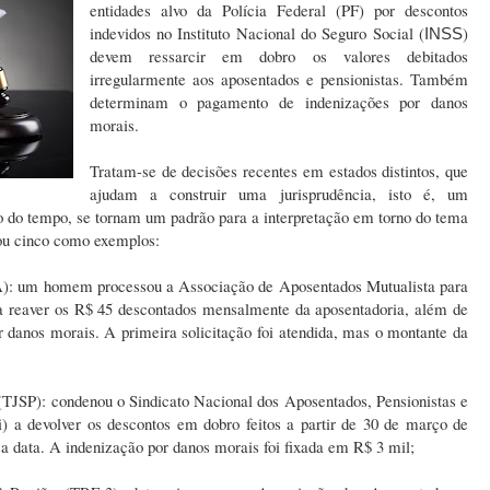
entidades alvo da Polícia Federal (PF) por descontos
indevidos no Instituto Nacional do Seguro Social (
)
INSS
devem ressarcir em dobro os valores debitados
irregularmente aos aposentados e pensionistas. Também
determinam o pagamento de indenizações por danos
morais.
Tratam-se de decisões recentes em estados distintos, que
ajudam a construir uma jurisprudência, isto é, um
go do tempo, se tornam um padrão para a interpretação em torno do tema
ou cinco como exemplos:
JPA): um homem processou a Associação de Aposentados Mutualista para
a reaver os R$ 45 descontados mensalmente da aposentadoria, além de
r danos morais. A primeira solicitação foi atendida, mas o montante da
 (TJSP): condenou o Sindicato Nacional dos Aposentados, Pensionistas e
i) a devolver os descontos em dobro feitos a partir de 30 de março de
a data. A indenização por danos morais foi fixada em R$ 3 mil;