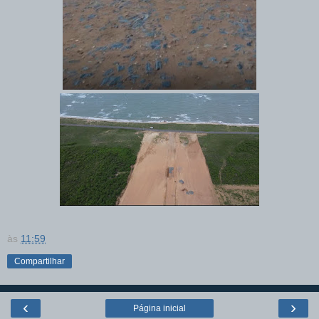
às
11:59
Compartilhar
‹
›
Página inicial