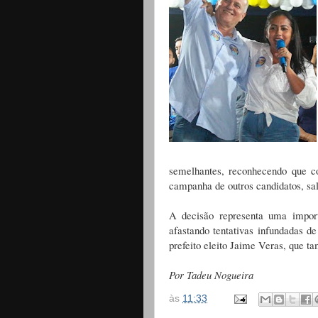
semelhantes, reconhecendo que co
campanha de outros candidatos, sa
A decisão representa uma importa
afastando tentativas infundadas de
prefeito eleito Jaime Veras, que t
Por Tadeu Nogueira
às
11:33