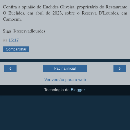
Confira a opinião de Euclides Oliveira, proprietário do Restaurante
O Euclides, em abril de 2023, sobre o Reserva D'Lourdes, em
Camocim.
Siga @reservadlourdes
às
15:17
Compartilhar
‹
›
Página inicial
Ver versão para a web
Tecnologia do
Blogger
.