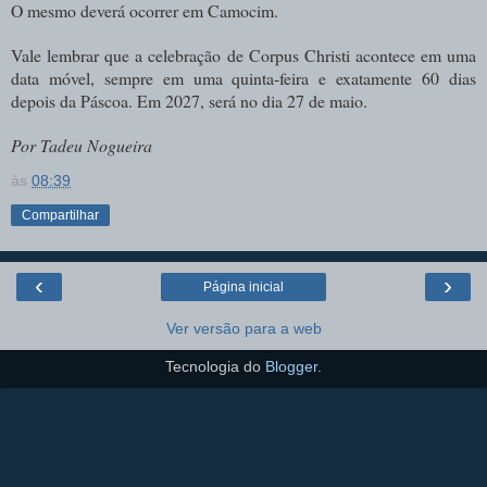
O mesmo deverá ocorrer em Camocim.
Vale lembrar que a celebração de Corpus Christi acontece em uma
data móvel, sempre em uma quinta-feira e exatamente 60 dias
depois da Páscoa. Em 2027, será no dia 27 de maio.
Por Tadeu Nogueira
às
08:39
Compartilhar
‹
›
Página inicial
Ver versão para a web
Tecnologia do
Blogger
.