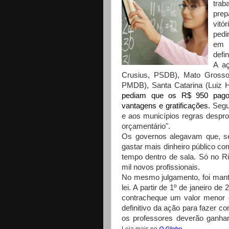
trab
prep
vitó
pedi
em c
defi
A aç
Crusius, PSDB), Mato Grosso
PMDB), Santa Catarina (Luiz
pediam que os R$ 950 pagos
vantagens e gratificações.
Segun
e aos municípios regras despr
orçamentário".
Os governos alegavam que, se
gastar mais dinheiro público co
tempo dentro de sala. Só no R
mil novos profissionais.
No mesmo julgamento, foi mant
lei. A partir de 1º de janeiro 
contracheque um valor menor 
definitivo da ação para fazer c
os professores deverão ganhar