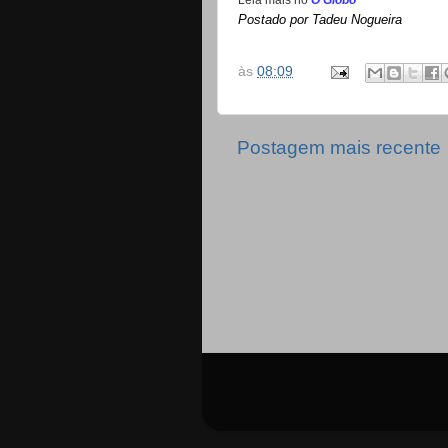
Leia mais no
O Globo
Postado por Tadeu Nogueira
às
08:09
Postagem mais recente