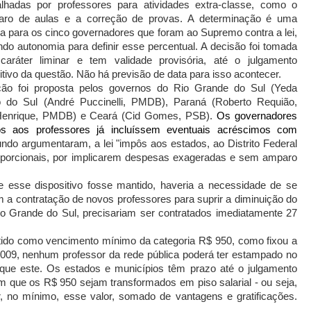
alhadas por professores para atividades extra-classe, como o
aro de aulas e a correção de provas. A determinação é uma
ria para os cinco governadores que foram ao Supremo contra a lei,
ndo autonomia para definir esse percentual. A decisão foi tomada
aráter liminar e tem validade provisória, até o julgamento
nitivo da questão. Não há previsão de data para isso acontecer.
ão foi proposta pelos governos do Rio Grande do Sul (Yeda
 do Sul (André Puccinelli, PMDB), Paraná (Roberto Requião,
 Henrique, PMDB) e Ceará (Cid Gomes, PSB).
Os governadores
 aos professores já incluíssem eventuais acréscimos com
do argumentaram, a lei "impôs aos estados, ao Distrito Federal
oporcionais, por implicarem despesas exageradas e sem amparo
 esse dispositivo fosse mantido, haveria a necessidade de se
m a contratação de novos professores para suprir a diminuição do
io Grande do Sul, precisariam ser contratados imediatamente 27
ido como vencimento mínimo da categoria R$ 950, como fixou a
de 2009, nenhum professor da rede pública poderá ter estampado no
que este. Os estados e municípios têm prazo até o julgamento
om que os R$ 950 sejam transformados em piso salarial - ou seja,
, no mínimo, esse valor, somado de vantagens e gratificações.