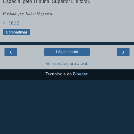
Especial pelo Tribunal Superior Eleitoral.
Postado por Tadeu Nogueira
às
16:12
Compartilhar
‹
›
Página inicial
Ver versão para a web
Tecnologia do
Blogger
.