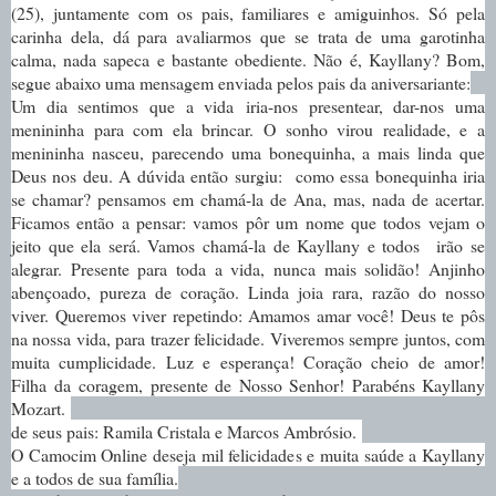
(25), juntamente com os pais, familiares e amiguinhos. Só pela
carinha dela, dá para avaliarmos que se trata de uma garotinha
calma, nada sapeca e bastante obediente. Não é, Kayllany? Bom,
segue abaixo uma mensagem enviada pelos pais da aniversariante:
Um dia sentimos que a vida
iria-nos presentear, dar-nos uma
menininha para com ela brincar. O sonho virou realidade, e a
menininha nasceu, parecendo uma bonequinha, a mais linda que
Deus nos deu. A dúvida então surgiu: como essa bonequinha iria
se chamar? pensamos em chamá-la de Ana, mas, nada de acertar.
Ficamos então a pensar: vamos pôr um nome que todos vejam o
jeito que ela será. Vamos chamá-la de Kayllany e todos irão se
alegrar. Presente para toda a vida, nunca mais solidão! Anjinho
abençoado, pureza de coração. Linda joia rara, razão do nosso
viver. Queremos viver repetindo: Amamos amar você! Deus te pôs
na nossa vida, para trazer felicidade. Viveremos sempre juntos, com
muita cumplicidade. Luz e esperança! Coração cheio de amor!
Filha da coragem, presente de Nosso Senhor! Parabéns Kayllany
Mozart.
de seus pais: Ramila Cristala e Marcos Ambrósio.
O Camocim Online deseja mil felicidades e muita saúde a Kayllany
e a todos de sua família.