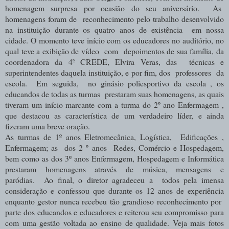
homenagem surpresa por ocasião do seu aniversário. As
homenagens foram de reconhecimento pelo trabalho desenvolvido
na instituição durante os quatro anos de existência em nossa
cidade. O momento teve início com os educadores no auditório, no
qual teve a exibição de vídeo com depoimentos de sua família, da
coordenadora da 4ª CREDE, Elvira Veras, das técnicas e
superintendentes daquela instituição, e por fim, dos professores da
escola. Em seguida, no ginásio poliesportivo da escola , os
educandos de todas as turmas prestaram suas homenagens, as quais
tiveram um início marcante com a turma do 2º ano Enfermagem ,
que destacou as característica de um verdadeiro líder, e ainda
fizeram uma breve oração.
As turmas de 1º anos Eletromecânica, Logística, Edificações ,
Enfermagem; as dos 2 º anos Redes, Comércio e Hospedagem,
bem como as dos 3º anos Enfermagem, Hospedagem e Informática
prestaram homenagens através de música, mensagens e
paródias.
Ao final, o diretor agradeceu a todos pela imensa
consideração e confessou que durante os 12 anos de experiência
enquanto gestor nunca recebeu tão grandioso reconhecimento por
parte dos educandos e educadores e reiterou seu compromisso para
com uma gestão voltada ao ensino de qualidade. Veja mais fotos