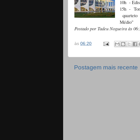
10h - Edis
15h - Ton
quarteto 
Médio"
Postado por Tadeu Nogueira às 06:
às
06:20
Postagem mais recente