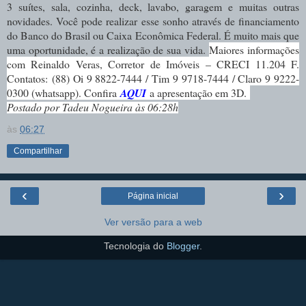
3 suítes, sala, cozinha, deck, lavabo, garagem e muitas outras
novidades. Você pode realizar esse sonho através de financiamento
do Banco do Brasil ou Caixa Econômica Federal. É muito mais que
uma oportunidade, é a realização de sua vida.
Maiores informações
com Reinaldo Veras, Corretor de Imóveis – CRECI 11.204 F.
Contatos:
(88) Oi 9 8822-7444 / Tim 9 9718-7444 / Claro 9 9222-
0300 (whatsapp). Confira
AQUI
a apresentação em 3D.
Postado por Tadeu Nogueira às 06:28h
às
06:27
Compartilhar
‹
›
Página inicial
Ver versão para a web
Tecnologia do
Blogger
.