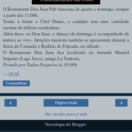
O Restaurante Don Juan Pub funciona de quarta a domingo, sempre
a partir das 11:00h.
Tendo à frente o Chef Dimas, o cardápio tem uma variedade
enorme de delícias nordestinas.
Além disso, no Don Juan, o almoço de domingo é acompanhado de
música ao vivo.
Atrações musicais também se apresentam durante a
Sexta do Camarão e Rodízio de Feijoada, no sábado.
O Restaurante Don Juan fica localizado na Avenida Manuel
Siqueira (Lago Seco), antigo La Trattoria.
Postado por Tadeu Nogueira às 10:00h
às
09:00
Compartilhar
‹
›
Página inicial
Ver versão para a web
Tecnologia do
Blogger
.