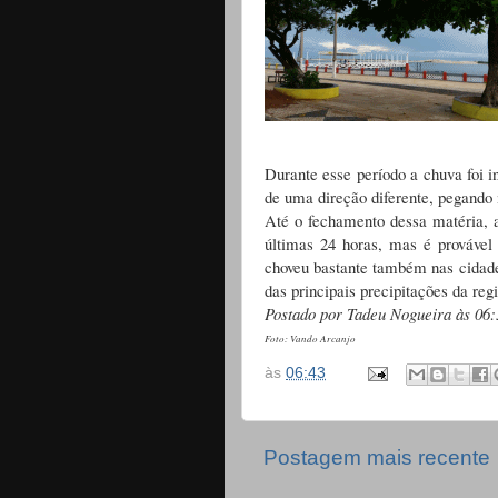
Durante esse período a chuva foi i
de uma direção diferente, pegando
Até o fechamento dessa matéria, 
últimas 24 horas, mas é prováve
choveu bastante também nas cidade
das principais precipitações da reg
Postado por Tadeu Nogueira às 06:
Foto: Vando Arcanjo
às
06:43
Postagem mais recente