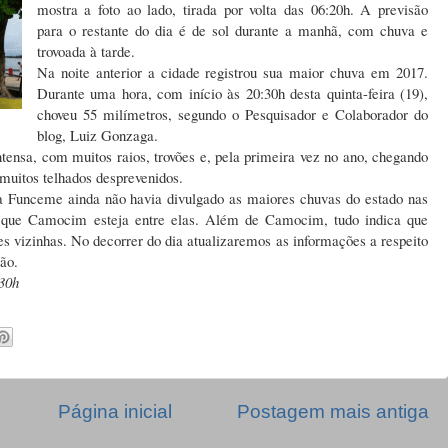
mostra a foto ao lado, tirada por volta das 06:20h. A previsão
para o restante do dia é de sol durante a manhã, com chuva e
trovoada à tarde.
Na noite anterior a cidade registrou sua maior chuva em 2017.
Durante uma hora, com início às 20:30h desta quinta-feira (19),
choveu 55 milímetros, segundo o Pesquisador e Colaborador do
blog, Luiz Gonzaga.
ntensa, com muitos raios, trovões e, pela primeira vez no ano, chegando
 muitos telhados desprevenidos.
a Funceme ainda não havia divulgado as maiores chuvas do estado nas
l que Camocim esteja entre elas. Além de Camocim, tudo indica que
s vizinhas. No decorrer do dia atualizaremos as informações a respeito
ião.
30h
Página inicial
Postagem mais antiga