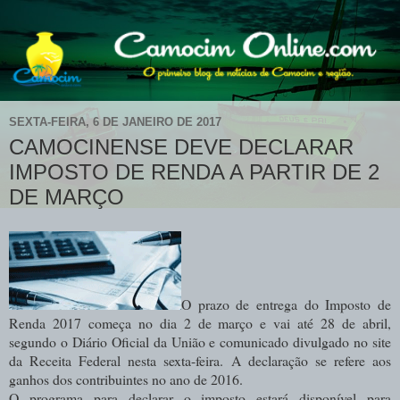
SEXTA-FEIRA, 6 DE JANEIRO DE 2017
CAMOCINENSE DEVE DECLARAR
IMPOSTO DE RENDA A PARTIR DE 2
DE MARÇO
O prazo de entrega do Imposto de
Renda 2017 começa no dia 2 de março e vai até 28 de abril,
segundo o Diário Oficial da União e comunicado divulgado no site
da Receita Federal nesta sexta-feira. A declaração se refere aos
ganhos dos contribuintes no ano de 2016.
O programa para declarar o imposto estará disponível para