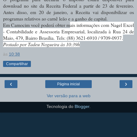
download no site da Receita Federal a partir de 23 de fevereiro.
Antes disso, em 20 de janeiro, a Receita vai disponibilizar os
programas relativos ao carnê leão e a ganho de capital.
Em Camocim você poderá obter m
ais informações com
Nagel Excel
- Contabilidade e Assessoria Empresarial, localizada à Rua 24 de
Maio, 479, Bairro Brasília. Tels: (88) 3621-6910 / 9709-0937.
Postado por Tadeu Nogueira às 10:39h
às
10:38
Compartilhar
‹
›
Página inicial
Ver versão para a web
Tecnologia do
Blogger
.