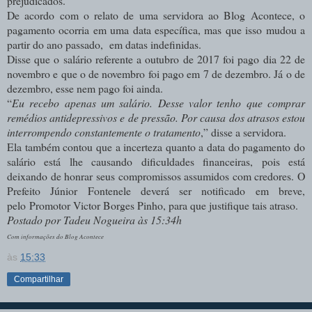
prejudicados.
De acordo com o relato de uma servidora ao Blog Acontece, o
pagamento ocorria em uma data específica, mas que isso mudou a
partir do ano passado, em datas indefinid
as.
Disse que o salário referente a outubro de 2017 foi pago dia 22 de
novembro e que o de novembro foi pago em 7 de dezembro. Já o de
dezembro, esse nem pago foi ainda.
“
Eu recebo apenas um salário. Desse valor tenho que comprar
remédios antidepressivos e de pressão. Por causa dos atrasos estou
interrompendo constantemente o tratamento
,” disse a servidora.
Ela também contou que a incerteza quanto a data do pagamento do
salário está lhe causando dificuldades financeiras, pois está
deixando de honrar seus compromissos assumidos com credores. O
Prefeito Júnior Fontenele deverá ser notificado em breve,
pelo
Promotor Victor Borges Pinho, para que justifique tais atraso.
Postado por Tadeu Nogueira às 15:34h
Com informações do Blog Acontece
às
15:33
Compartilhar